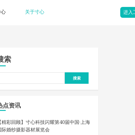
中心
关于寸心
进入
关于寸心>
新闻中心>
搜索
搜索
热点资讯
【精彩回顾】寸心科技闪耀第40届中国·上海
国际婚纱摄影器材展览会