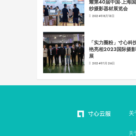
耀第40届中国·上海
纱摄影器材展览会
2024年8月13日
「实力圈粉」寸心科
艳亮相2023国际摄
展
2024年1月26日
关
关