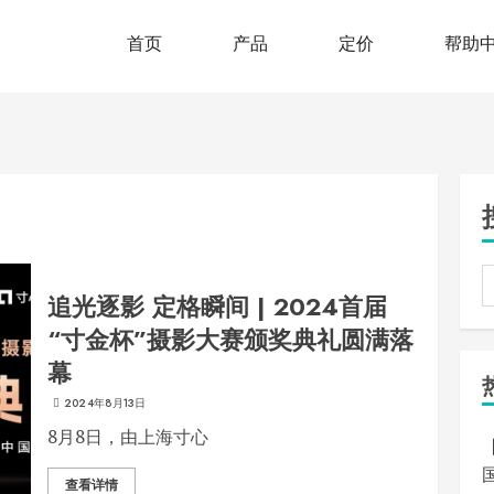
首页
产品
定价
帮助
设计软件
选片软件
在线商店
照片直播
智能修图
追光逐影 定格瞬间 | 2024首届
动感MV
“寸金杯”摄影大赛颁奖典礼圆满落
幕
2024年8月13日
8月8日，由上海寸心
查看详情