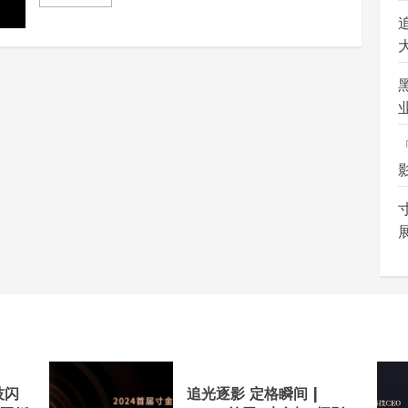
技闪
追光逐影 定格瞬间 |